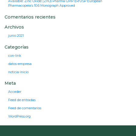
Available: Zinc Oxide (ZnO) Pharma GMP EP/USP European
Pharmacopeia’s 10.6 Monograph Approved
Comentarios recientes
Archivos
junio 2021
Categorías
con-link
datos-empresa
noticia-inicio
Meta
Acceder
Feed de entradas
Feed de comentarios
WordPress.org