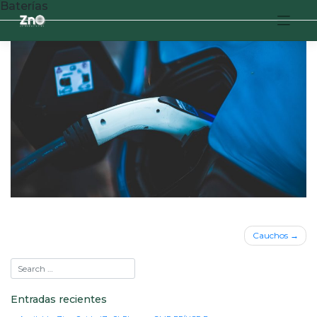
Baterías
Navegación
Cauchos
de
entradas
Entradas recientes