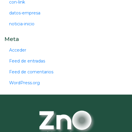
con-link
datos-empresa
noticia-inicio
Meta
Acceder
Feed de entradas
Feed de comentarios
WordPress.org