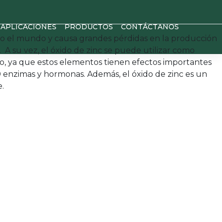
APLICACIONES
PRODUCTOS
CONTÁCTANOS
todo el mundo y causa grandes pérdidas en la producción
. A su vez, el óxido de zinc se puede utilizar como
o, ya que estos elementos tienen efectos importantes
 enzimas y hormonas. Además, el óxido de zinc es un
.