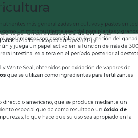
GMP
icultura
r millón (PPM), este
ZnO indirecto muy puro
se
e producción de conformidad con la legislación de
cronutrientes más generalizadas en cultivos y pastos en 
para un tratamiento veterinario con prescripción
ido como un micronutriente esencial para plantas y granos
bierto por un certificado oficial de GMP y CEP.
oligoelementos son esenciales en la nutrición del ganad
rafías de la farmacopea europea (EP) y
mún y juega un papel activo en la función de más de 300
 intestinal se altera en el período posterior al destete
l y White Seal, obtenidos por oxidación de vapores de
ros
que se utilizan como ingredientes para fertilizantes
so directo o americano, que se produce mediante un
miento especial que da como resultado un
óxido de
 impurezas, lo que hace que su uso sea apropiado en la