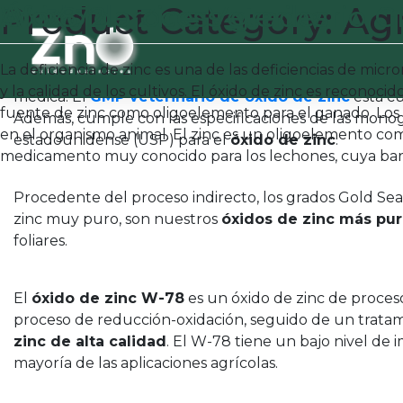
Product Category:
Óxido de Zinc Veterinario 
French process grades
W-78
Afox 72
Agr
Con un contenido de plomo de menos de 50 partes po
controla estrictamente en cada etapa de su proceso d
La deficiencia de zinc es una de las deficiencias de mi
buen proceso de fabricación (GMP). Esto lo hace apto 
y la calidad de los cultivos. El óxido de zinc es reconoc
médica. El
GMP veterinario de óxido de zinc
está cu
fuente de zinc como oligoelemento para el ganado. Los 
Además, cumple con las especificaciones de las monog
en el organismo animal. El zinc es un oligoelemento co
estadounidense (USP) para el
óxido de zinc
.
medicamento muy conocido para los lechones, cuya barrera
Procedente del proceso indirecto, los grados Gold Sea
zinc muy puro, son nuestros
óxidos de zinc más pu
foliares.
El
óxido de zinc W-78
es un óxido de zinc de proce
proceso de reducción-oxidación, seguido de un trata
zinc de alta calidad
. El W-78 tiene un bajo nivel de
mayoría de las aplicaciones agrícolas.